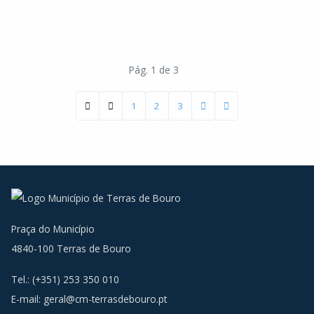
Pág. 1 de 3
1
2
3
Praça do Município
4840-100 Terras de Bouro
Tel.: (+351) 253 350 010
E-mail:
geral@cm-terrasdebouro.pt