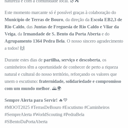
natureza e com a comunidade local. 🌿⛺
Este momento marcante só é possível graças à colaboração do
Município de Terras de Bouro
, da direção da
Escola EB2,3 de
Rio Caldo
, das
Juntas de Freguesia de Rio Caldo e Vilar da
Veiga
, da
Irmandade de S. Bento da Porta Aberta
e do
Agrupamento 1364 Pedra Bela
. O nosso sincero agradecimento
a todos! 🙌
Durante estes dias de
partilha, serviço e descoberta
, os
caminheiros têm a oportunidade de conhecer de perto a riqueza
natural e cultural do nosso território, reforçando os valores que
unem o escutismo:
fraternidade, solidariedade e compromisso
com um mundo melhor
. 🌄🌍
Sempre Alerta para Servir!
🔥💚
#MOOT2025 #TerrasDeBouro #Escutismo #Caminheiros
#SempreAlerta #WorldScouting #PedraBela
#SBentoDaPortaAberta