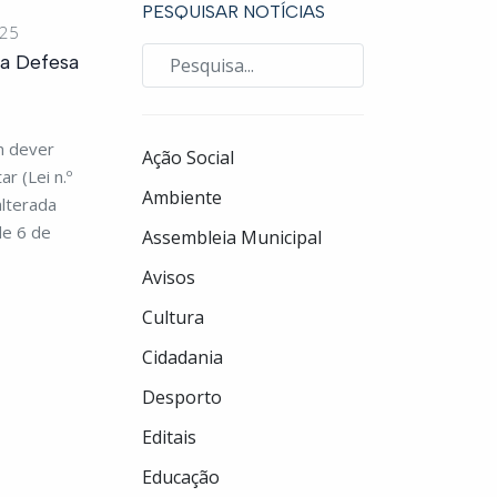
PESQUISAR NOTÍCIAS
025
a Defesa
m dever
Ação Social
ar (Lei n.º
Ambiente
lterada
de 6 de
Assembleia Municipal
Avisos
Cultura
Cidadania
Desporto
Editais
Educação