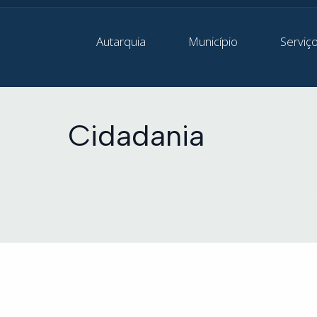
Autarquia
Município
Serviç
Cidadania