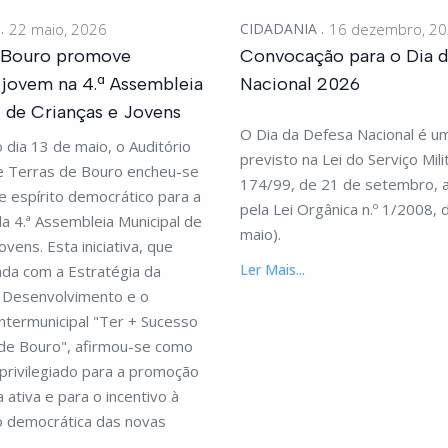
A
22 maio, 2026
CIDADANIA
16 dezembro, 2
e Bouro promove
Convocação para o Dia d
 jovem na 4.ª Assembleia
Nacional 2026
 de Crianças e Jovens
O Dia da Defesa Nacional é u
dia 13 de maio, o Auditório
previsto na Lei do Serviço Milit
de Terras de Bouro encheu-se
174/99, de 21 de setembro, a
e espírito democrático para a
pela Lei Orgânica n.º 1/2008, 
da 4.ª Assembleia Municipal de
maio).
ovens. Esta iniciativa, que
Ler Mais...
ada com a Estratégia da
e Desenvolvimento e o
ntermunicipal "Ter + Sucesso
de Bouro", afirmou-se como
privilegiado para a promoção
 ativa e para o incentivo à
o democrática das novas