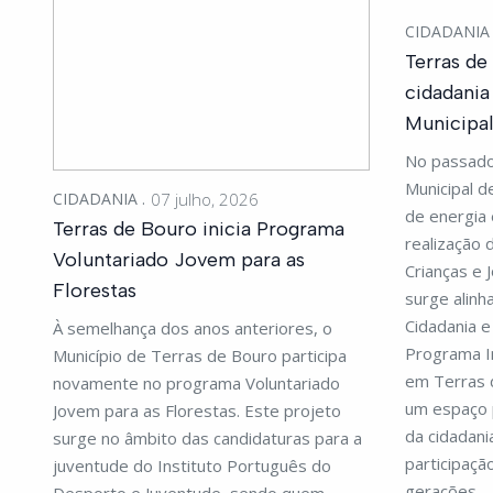
CIDADANI
Terras d
cidadania
Municipal
No passado 
Municipal 
CIDADANIA
07 julho, 2026
de energia 
Terras de Bouro inicia Programa
realização 
Voluntariado Jovem para as
Crianças e J
Florestas
surge alinh
Cidadania 
À semelhança dos anos anteriores, o
Programa I
Município de Terras de Bouro participa
em Terras 
novamente no programa Voluntariado
um espaço 
Jovem para as Florestas. Este projeto
da cidadania
surge no âmbito das candidaturas para a
participaçã
juventude do Instituto Português do
gerações.