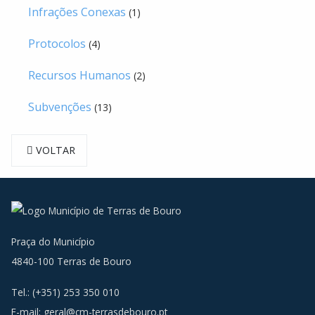
Infrações Conexas
(1)
Protocolos
(4)
Recursos Humanos
(2)
Subvenções
(13)
VOLTAR
Praça do Município
4840-100 Terras de Bouro
Tel.: (+351) 253 350 010
E-mail:
geral@cm-terrasdebouro.pt