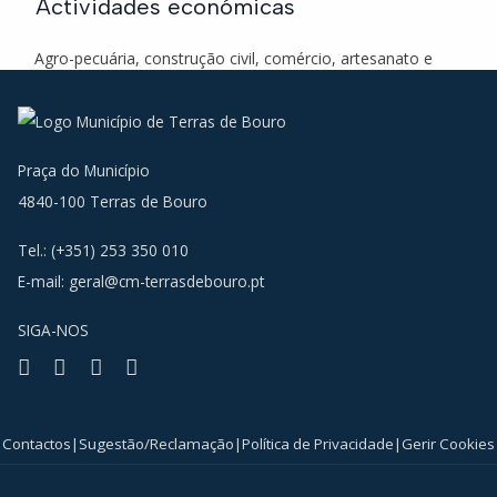
Actividades económicas
Agro-pecuária, construção civil, comércio, artesanato e
espaços TER.
Praça do Município
4840-100 Terras de Bouro
Tel.: (+351) 253 350 010
E-mail:
geral@cm-terrasdebouro.pt
SIGA-NOS
Facebook
Youtube
Instagram
RSS
Contactos
|
Sugestão/Reclamação
|
Política de Privacidade
|
Gerir Cookies