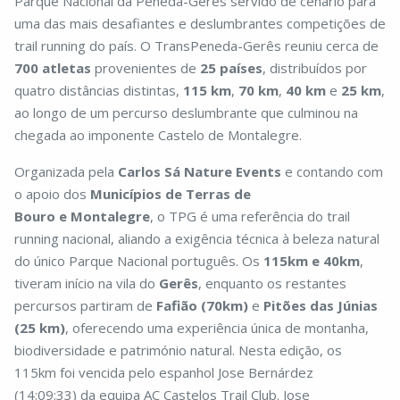
Parque Nacional da Peneda-Gerês servido de cenário para
uma das mais desafiantes e deslumbrantes competições de
trail running do país. O TransPeneda-Gerês reuniu cerca de
700 atletas
provenientes de
25 países
, distribuídos por
quatro distâncias distintas,
115 km
,
70 km
,
40 km
e
25 km
,
ao longo de um percurso deslumbrante que culminou na
chegada ao imponente Castelo de Montalegre.
Organizada pela
Carlos Sá Nature Events
e contando com
o apoio dos
Municípios de Terras de
Bouro e Montalegre
, o TPG é uma referência do trail
running nacional, aliando a exigência técnica à beleza natural
do único Parque Nacional português. Os
115km e 40km
,
tiveram início na vila do
Gerês
, enquanto os restantes
percursos partiram de
Fafião (70km)
e
Pitões das Júnias
(25 km)
, oferecendo uma experiência única de montanha,
biodiversidade e património natural. Nesta edição, os
115km foi vencida pelo espanhol Jose Bernárdez
(14:09:33) da equipa AC Castelos Trail Club. Jose