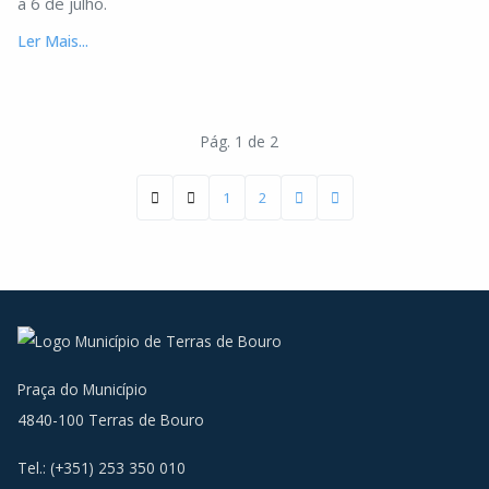
a 6 de julho.
Ler Mais...
Pág. 1 de 2
1
2
Praça do Município
4840-100 Terras de Bouro
Tel.: (+351) 253 350 010