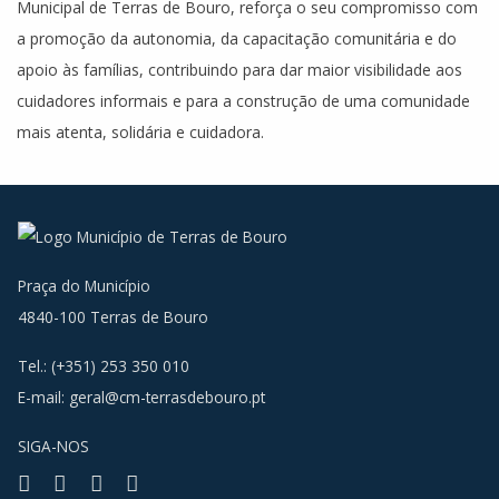
Municipal de Terras de Bouro, reforça o seu compromisso com
a promoção da autonomia, da capacitação comunitária e do
apoio às famílias, contribuindo para dar maior visibilidade aos
cuidadores informais e para a construção de uma comunidade
mais atenta, solidária e cuidadora.
Praça do Município
4840-100 Terras de Bouro
Tel.: (+351) 253 350 010
E-mail:
geral@cm-terrasdebouro.pt
SIGA-NOS
Facebook
Youtube
Instagram
RSS