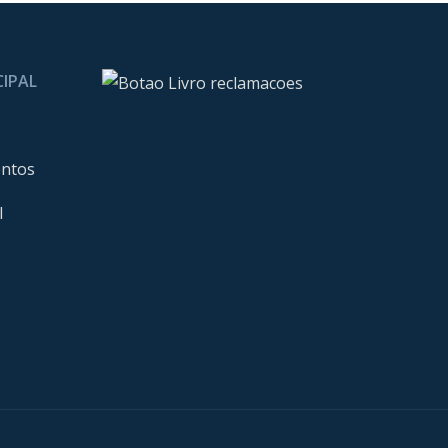
CIPAL
entos
l