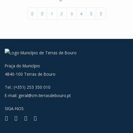
1
2
3
4
Praça do Município
4840-100 Terras de Bouro
Tel.: (+351) 253 350 010
E-mail:
geral@cm-terrasdebouro.pt
SIGA-NOS
Facebook
Youtube
Instagram
RSS