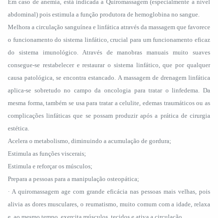
Em caso de anemia, está indicada a Quiromassagem (especialmente a nível
abdominal) pois estimula a função produtora de hemoglobina no sangue.
Melhora a circulação sanguínea e linfática através da massagem que favorece
o funcionamento do sistema linfático, crucial para um funcionamento eficaz
do sistema imunológico. Através de manobras manuais muito suaves
consegue-se restabelecer e restaurar o sistema linfático, que por qualquer
causa patológica, se encontra estancado. A massagem de drenagem linfática
aplica-se sobretudo no campo da oncologia para tratar o linfedema. Da
mesma forma, também se usa para tratar a celulite, edemas traumáticos ou as
complicações linfáticas que se possam produzir após a prática de cirurgia
estética.
Acelera o metabolismo, diminuindo a acumulação de gordura;
Estimula as funções viscerais;
Estimula e reforçar os músculos;
Prepara a pessoas para a manipulação osteopática;
· A quiromassagem age com grande eficácia nas pessoas mais velhas, pois
alivia as dores musculares, o reumatismo, muito comum com a idade, relaxa
e, ao mesmo tempo, exercita músculos, tecidos e ativa a circulação.