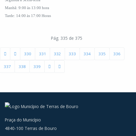
Manhã: 9:00 às 13:00 hora
Tarde: 14:00 às 17:00 Horas
Pág. 335 de 375
330
331
332
333
334
335
336
337
338
339
Praça do Município
4840-100 Terras de Bouro