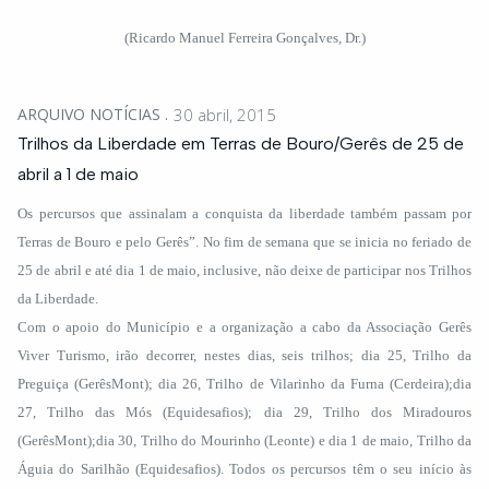
(Ricardo Manuel Ferreira Gonçalves, Dr.)
ARQUIVO NOTÍCIAS
30 abril, 2015
Trilhos da Liberdade em Terras de Bouro/Gerês de 25 de
abril a 1 de maio
Os percursos que assinalam a conquista da liberdade também passam por
Terras de Bouro e pelo Gerês”. No fim de semana que se inicia no feriado de
25 de abril e até dia 1 de maio, inclusive, não deixe de participar nos Trilhos
da Liberdade.
Com o apoio do Município e a organização a cabo da Associação Gerês
Viver Turismo, irão decorrer, nestes dias, seis trilhos; dia 25, Trilho da
Preguiça (GerêsMont); dia 26, Trilho de Vilarinho da Furna (Cerdeira);dia
27, Trilho das Mós (Equidesafios); dia 29, Trilho dos Miradouros
(GerêsMont);dia 30, Trilho do Mourinho (Leonte) e dia 1 de maio, Trilho da
Águia do Sarilhão (Equidesafios). Todos os percursos têm o seu início às