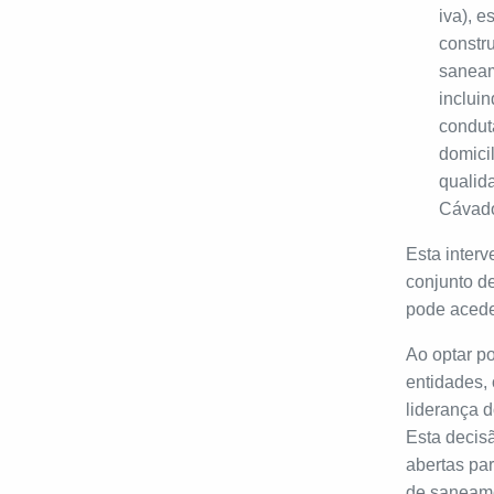
iva), 
constru
saneam
incluin
condut
domici
qualid
Cávado
Esta inter
conjunto de
pode acede
Ao optar p
entidades,
liderança 
Esta decis
abertas pa
de saneam