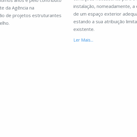
ltimos anos e pelo contributo
instalação, nomeadamente, a 
te da Agência na
de um espaço exterior adequ
ão de projetos estruturantes
estando a sua atribuição limit
elho.
existente.
Ler Mais...