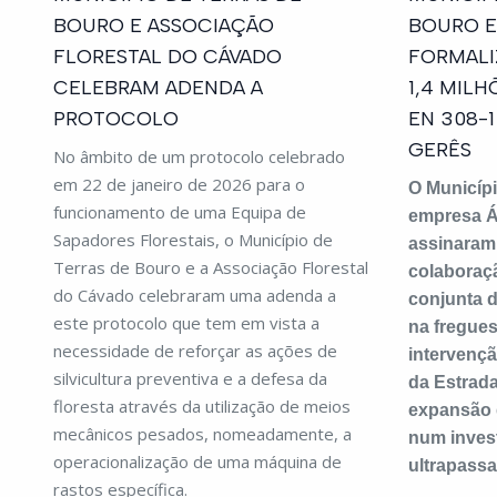
BOURO E ASSOCIAÇÃO
BOURO E
FLORESTAL DO CÁVADO
FORMALI
CELEBRAM ADENDA A
1,4 MILH
PROTOCOLO
EN 308-
GERÊS
No âmbito de um protocolo celebrado
em 22 de janeiro de 2026 para o
O Municípi
funcionamento de uma Equipa de
empresa Á
Sapadores Florestais, o Município de
assinaram
Terras de Bouro e a Associação Florestal
colaboraç
do Cávado celebraram uma adenda a
conjunta 
este protocolo que tem em vista a
na fregues
necessidade de reforçar as ações de
intervençã
silvicultura preventiva e a defesa da
da Estrada
floresta através da utilização de meios
expansão 
mecânicos pesados, nomeadamente, a
num invest
operacionalização de uma máquina de
ultrapassa
rastos específica.