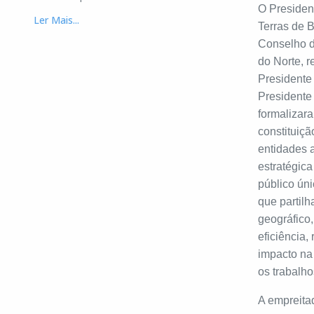
O Presiden
Ler Mais...
Terras de 
Conselho d
do Norte, 
Presidente
Presidente
formalizar
constituiç
entidades a
estratégica
público ún
que partil
geográfico
eficiência,
impacto na 
os trabalho
A empreita