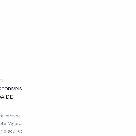
25
poníveis
DA DE
ro informa
eto “Agora
r o seu Kit