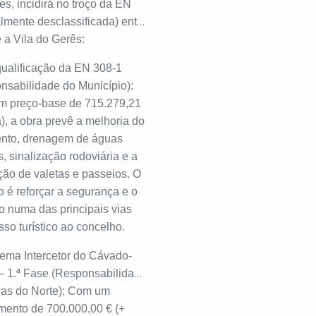
s, incidirá no troço da EN
lmente desclassificada) entre
 a Vila do Gerês:
qualificação da EN 308-1
nsabilidade do Município):
 preço-base de 715.279,21
a), a obra prevê a melhoria do
nto, drenagem de águas
s, sinalização rodoviária e a
ção de valetas e passeios. O
o é reforçar a segurança e o
to numa das principais vias
so turístico ao concelho.
stema Intercetor do Cávado-
– 1.ª Fase (Responsabilidade
as do Norte): Com um
imento de 700.000,00 € (+