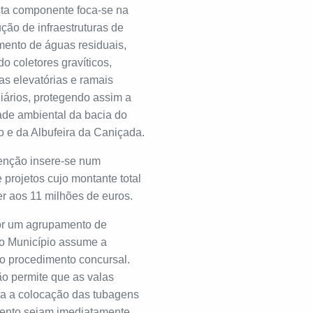
esta componente foca-se na
ção de infraestruturas de
ento de águas residuais,
do coletores gravíticos,
as elevatórias e ramais
liários, protegendo assim a
ade ambiental da bacia do
 e da Albufeira da Caniçada.
venção insere-se num
 projetos cujo montante total
r aos 11 milhões de euros.
or um agrupamento de
 o Município assume a
do procedimento concursal.
ão permite que as valas
ra a colocação das tubagens
ento sejam imediatamente