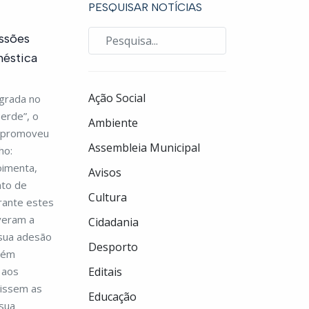
PESQUISAR NOTÍCIAS
ssões
éstica
Ação Social
grada no
erde”, o
Ambiente
o promoveu
Assembleia Municipal
ho:
oimenta,
Avisos
nto de
Cultura
rante estes
iveram a
Cidadania
 sua adesão
Desporto
bém
 aos
Editais
nissem as
Educação
 sua