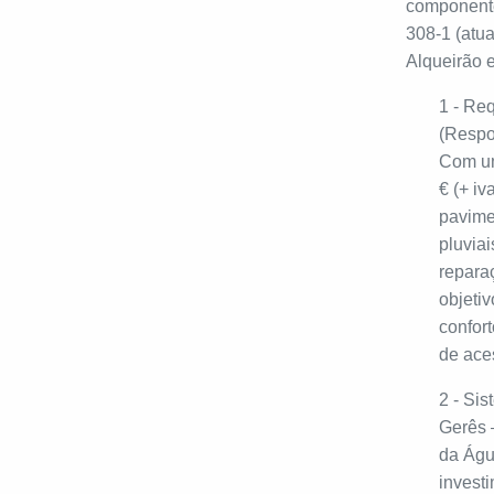
componente
308-1 (atua
Alqueirão e
1 - Re
(Respo
Com um
€ (+ iv
pavime
pluviai
repara
objetiv
confor
de aces
2 - Si
Gerês 
da Águ
invest