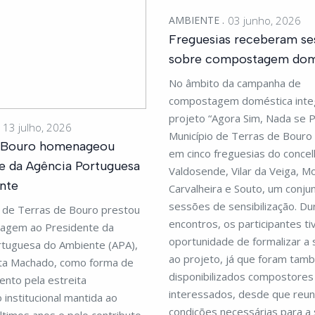
AMBIENTE
03 junho, 2026
Freguesias receberam se
sobre compostagem dom
No âmbito da campanha de
compostagem doméstica inte
projeto “Agora Sim, Nada se P
13 julho, 2026
Município de Terras de Bour
e Bouro homenageou
em cinco freguesias do concel
e da Agência Portuguesa
Valdosende, Vilar da Veiga, M
nte
Carvalheira e Souto, um conju
sessões de sensibilização. Du
o de Terras de Bouro prestou
encontros, os participantes t
agem ao Presidente da
oportunidade de formalizar a
rtuguesa do Ambiente (APA),
ao projeto, já que foram tam
ta Machado, como forma de
disponibilizados compostores
nto pela estreita
interessados, desde que reu
 institucional mantida ao
condições necessárias para a