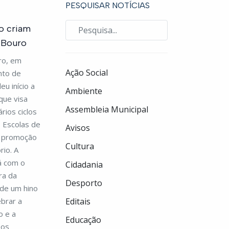
PESQUISAR NOTÍCIAS
o criam
e Bouro
ro, em
Ação Social
nto de
u início a
Ambiente
que visa
Assembleia Municipal
rios ciclos
 Escolas de
Avisos
a promoção
Cultura
rio. A
rá com o
Cidadania
ra da
Desporto
 de um hino
ebrar a
Editais
o e a
Educação
 os