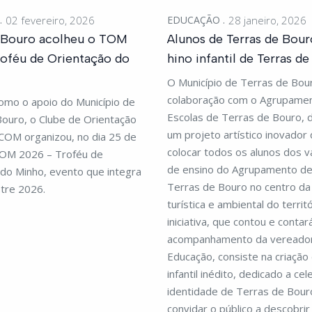
02 fevereiro, 2026
EDUCAÇÃO
28 janeiro, 2026
e Bouro acolheu o TOM
Alunos de Terras de Bour
oféu de Orientação do
hino infantil de Terras d
O Município de Terras de Bou
colaboração com o Agrupame
omo o apoio do Município de
Escolas de Terras de Bouro, de
ouro, o Clube de Orientação
um projeto artístico inovador 
COM organizou, no dia 25 de
colocar todos os alunos dos vá
 TOM 2026 – Troféu de
de ensino do Agrupamento de
do Minho, evento que integra
Terras de Bouro no centro d
tre 2026.
turística e ambiental do territó
iniciativa, que contou e conta
acompanhamento da vereado
Educação, consiste na criação
infantil inédito, dedicado a cel
identidade de Terras de Bour
convidar o público a descobrir