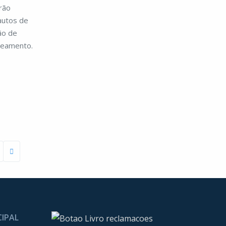
rão
autos de
ão de
neamento.
CIPAL