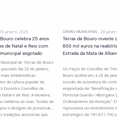
28 janeiro, 2026
OBRAS MUNICIPAIS
28 janeir
 Bouro celebra 25 anos
Terras de Bouro investe 
es de Natal e Reis com
800 mil euros na reabilit
 municipal esgotado
Estrada da Mata de Alber
 Municipal de Terras de Bouro
no passado dia 25 de janeiro,
Os Paços do Concelho de Ter
 mais emblemáticas
Bouro acolheram, a 20 de jane
es da cultura popular da
sessão de assinatura do contr
XV Encontro Concelhio de
empreitada de “Beneficiação 
Natal e de Reis. A iniciativa,
Florestal Guarda / Albergaria 
no celebrou as suas "bodas de
Ordenamento da Visitação”. E
priu o desígnio de preservar e
representa um investimento m
s tradições ancestrais que
estratégico de 791.877,75€ (