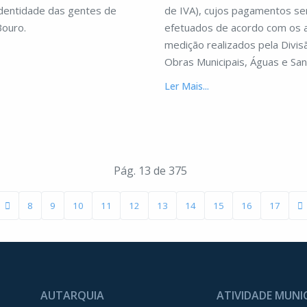
identidade das gentes de
de IVA), cujos pagamentos se
Bouro.
efetuados de acordo com os 
medição realizados pela Divis
Obras Municipais, Águas e Sa
Ler Mais...
Pág. 13 de 375
8
9
10
11
12
13
14
15
16
17
AUTARQUIA
ATIVIDADE MUNI