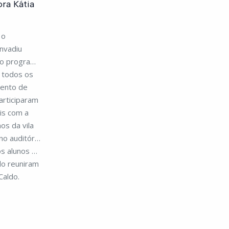
ora Kátia
 o
invadiu
do programa
 todos os
mento de
articiparam
is com a
os da vila
no auditório
os alunos do
do reuniram
Caldo.