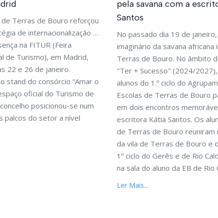
drid
pela savana com a escrit
Santos
 de Terras de Bouro reforçou
tégia de internacionalização ao
No passado dia 19 de janeiro,
sença na FITUR (Feira
imaginário da savana africana 
al de Turismo), em Madrid,
Terras de Bouro. No âmbito 
as 22 e 26 de janeiro.
"Ter + Sucesso" (2024/2027),
o stand do consórcio “Amar o
alunos do 1.º ciclo do Agrupa
espaço oficial do Turismo de
Escolas de Terras de Bouro p
 concelho posicionou-se num
em dois encontros memoráve
 palcos do setor a nível
escritora Kátia Santos. Os alun
de Terras de Bouro reuniram 
da vila de Terras de Bouro e 
1º ciclo do Gerês e de Rio Cal
na sala do aluno da EB de Rio 
Ler Mais...