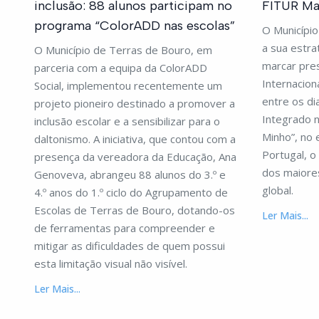
inclusão: 88 alunos participam no
FITUR Ma
programa “ColorADD nas escolas”
O Município
a sua estra
O Município de Terras de Bouro, em
marcar pre
parceria com a equipa da ColorADD
Internacion
Social, implementou recentemente um
entre os di
projeto pioneiro destinado a promover a
Integrado n
inclusão escolar e a sensibilizar para o
Minho”, no 
daltonismo. A iniciativa, que contou com a
Portugal, o
presença da vereadora da Educação, Ana
dos maiores
Genoveva, abrangeu 88 alunos do 3.º e
global.
4.º anos do 1.º ciclo do Agrupamento de
Escolas de Terras de Bouro, dotando-os
Ler Mais...
de ferramentas para compreender e
mitigar as dificuldades de quem possui
esta limitação visual não visível.
Ler Mais...