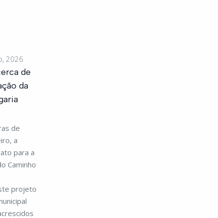
o, 2026
cerca de
ação da
garia
ras de
iro, a
ato para a
do Caminho
|
ste projeto
unicipal
acrescidos