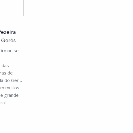
Vezeira
o Gerês
afirmar-se
 das
ras de
ila do Gerês
om muitos
de grande
ral.