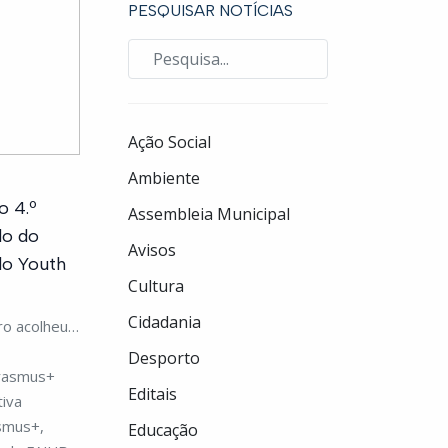
PESQUISAR NOTÍCIAS
Ação Social
Ambiente
o 4.º
Assembleia Municipal
do do
Avisos
do Youth
Cultura
Cidadania
ro acolheu a
Desporto
Erasmus+
Editais
tiva
smus+,
Educação