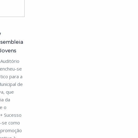
e
ssembleia
 Jovens
Auditório
 encheu-se
tico para a
unicipal de
va, que
ia da
e o
 + Sucesso
u-se como
a promoção