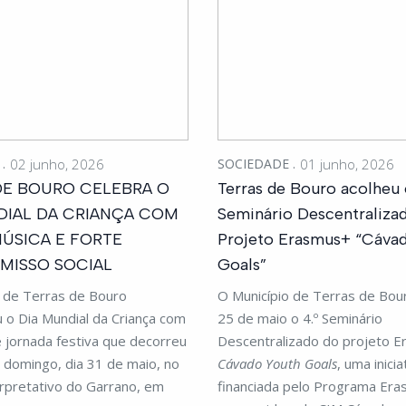
E
02 junho, 2026
SOCIEDADE
01 junho, 2026
DE BOURO CELEBRA O
Terras de Bouro acolheu 
DIAL DA CRIANÇA COM
Seminário Descentraliza
MÚSICA E FORTE
Projeto Erasmus+ “Cáva
ISSO SOCIAL
Goals”
o de Terras de Bouro
O Município de Terras de Bou
o Dia Mundial da Criança com
25 de maio o 4.º Seminário
 jornada festiva que decorreu
Descentralizado do projeto 
 domingo, dia 31 de maio, no
Cávado Youth Goals
, uma inicia
rpretativo do Garrano, em
financiada pelo Programa Era