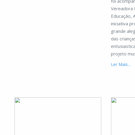
foi acompa
Vereadora M
Educação, 
iniciativa 
grande aleg
das criança
entusiasti
projeto musi
Ler Mais...