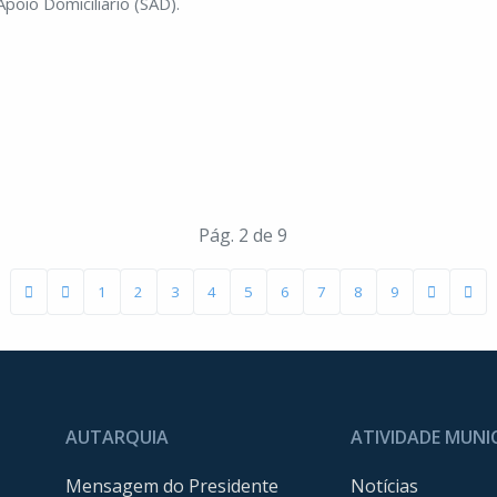
Apoio Domiciliário (SAD).
Pág. 2 de 9
1
2
3
4
5
6
7
8
9
AUTARQUIA
ATIVIDADE MUNI
Mensagem do Presidente
Notícias