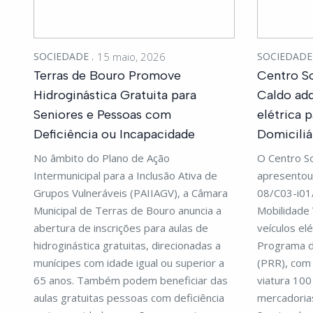
SOCIEDADE
15 maio, 2026
SOCIEDAD
Terras de Bouro Promove
Centro So
Hidroginástica Gratuita para
Caldo adq
Seniores e Pessoas com
elétrica 
Deficiência ou Incapacidade
Domiciliá
No âmbito do Plano de Ação
O Centro So
Intermunicipal para a Inclusão Ativa de
apresentou 
Grupos Vulneráveis (PAIIAGV), a Câmara
08/C03-i01
Municipal de Terras de Bouro anuncia a
Mobilidade 
abertura de inscrições para aulas de
veículos el
hidroginástica gratuitas, direcionadas a
Programa d
munícipes com idade igual ou superior a
(PRR), com 
65 anos. Também podem beneficiar das
viatura 100 
aulas gratuitas pessoas com deficiência
mercadoria