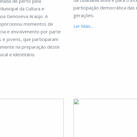
da cidadania ativa e para o inc
nhada de perto pela
participação democrática das
unicipal da Cultura e
gerações.
Ana Genoveva Araújo. A
proporcionou momentos de
Ler Mais...
ria e envolvimento por parte
s e jovens, que participaram
camente na preparação deste
cal e identitário.