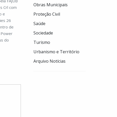
pela FAJUB
Obras Municipais
s Crl com
o e
Proteção Civil
ães 26
Saúde
entro de
Sociedade
n Power
cus do
Turismo
Urbanismo e Território
Arquivo Notícias