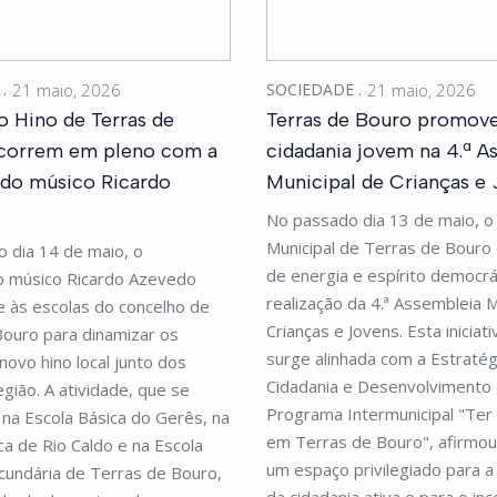
E
21 maio, 2026
SOCIEDADE
21 maio, 2026
o Hino de Terras de
Terras de Bouro promov
correm em pleno com a
cidadania jovem na 4.ª A
 do músico Ricardo
Municipal de Crianças e
No passado dia 13 de maio, o 
Municipal de Terras de Bouro
 dia 14 de maio, o
de energia e espírito democrá
o músico Ricardo Azevedo
realização da 4.ª Assembleia M
 às escolas do concelho de
Crianças e Jovens. Esta iniciati
Bouro para dinamizar os
surge alinhada com a Estratég
novo hino local junto dos
Cidadania e Desenvolvimento 
egião. A atividade, que se
Programa Intermunicipal "Ter
na Escola Básica do Gerês, na
em Terras de Bouro", afirmo
ca de Rio Caldo e na Escola
um espaço privilegiado para 
cundária de Terras de Bouro,