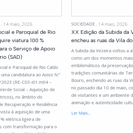
E
14 maio, 2026
SOCIEDADE
14 maio, 2026
cial e Paroquial de Rio
XX Edição da Subida da 
uire viatura 100 %
encheu as ruas da Vila d
para o Serviço de Apoio
A Subida da Vezeira voltou a 
rio (SAD)
como um dos momentos mais
emblemáticos da preservação
cial e Paroquial de Rio Caldo
tradições comunitárias de Ter
uma candidatura ao Aviso N.º
Bouro, enchendo as ruas da V
/2023 (RE-C03-i01.m04 –
no passado dia 10 de maio, c
Verde Social – Aquisição de
de visitantes e um ambiente 
étricos), no âmbito do
animação e autenticidade cultu
e Recuperação e Resiliência
vista à aquisição de uma
Ler Mais...
% elétrica ligeira de
s com transformação para o