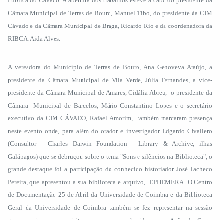
Pública do Cávado. A abertura dos trabalhos esteve a cabo do presidente da
Câmara Municipal de Terras de Bouro, Manuel Tibo, do presidente da CIM
Cávado e da Câmara Municipal de Braga, Ricardo Rio e da coordenadora da
RIBCA, Aida Alves.
A vereadora do Município de Terras de Bouro, Ana Genoveva Araújo, a
presidente da Câmara Municipal de Vila Verde, Júlia Fernandes, a vice-
presidente da Câmara Municipal de Amares, Cidália Abreu, o presidente da
Câmara Municipal de Barcelos, Mário Constantino Lopes e o secretário
executivo da CIM CÁVADO, Rafael Amorim, também marcaram presença
neste evento onde, para além do orador e investigador Edgardo Civallero
(Consultor - Charles Darwin Foundation - Library & Archive, ilhas
Galápagos) que se debruçou sobre o tema "Sons e silêncios na Biblioteca", o
grande destaque foi a participação do conhecido historiador José Pacheco
Pereira, que apresentou a sua biblioteca e arquivo, EPHEMERA. O Centro
de Documentação 25 de Abril da Universidade de Coimbra e da Biblioteca
Geral da Universidade de Coimbra também se fez representar na sessão