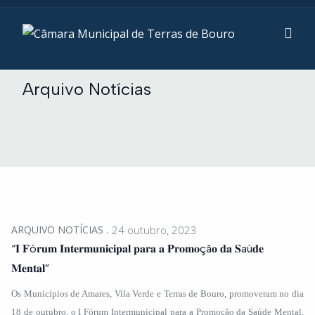
Arquivo Notícias
ARQUIVO NOTÍCIAS
24 outubro, 2023
“𝐈 𝐅ó𝐫𝐮𝐦 𝐈𝐧𝐭𝐞𝐫𝐦𝐮𝐧𝐢𝐜𝐢𝐩𝐚𝐥 𝐩𝐚𝐫𝐚 𝐚 𝐏𝐫𝐨𝐦𝐨çã𝐨 𝐝𝐚 𝐒aú𝐝𝐞
𝐌𝐞𝐧𝐭𝐚𝐥”
Os Municípios de Amares, Vila Verde e Terras de Bouro, promoveram no dia
18 de outubro, o I Fórum Intermunicipal para a Promoção da Saúde Mental.