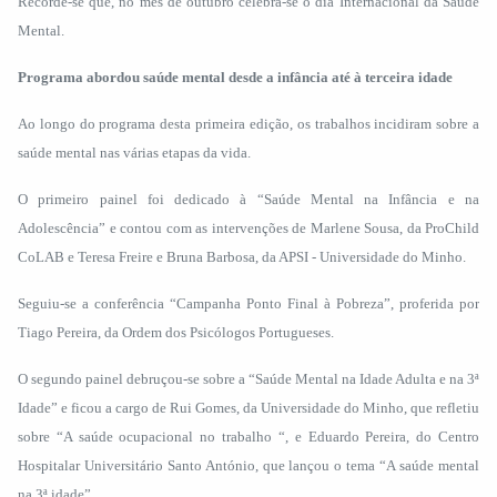
Recorde-se que, no mês de outubro celebra-se o dia Internacional da Saúde
Mental.
Programa abordou saúde mental desde a infância até à terceira idade
Ao longo do programa desta primeira edição, os trabalhos incidiram sobre a
saúde mental nas várias etapas da vida.
O primeiro painel foi dedicado à “Saúde Mental na Infância e na
Adolescência” e contou com as intervenções de Marlene Sousa, da ProChild
CoLAB e Teresa Freire e Bruna Barbosa, da APSI - Universidade do Minho.
Seguiu-se a conferência “Campanha Ponto Final à Pobreza”, proferida por
Tiago Pereira, da Ordem dos Psicólogos Portugueses.
O segundo painel debruçou-se sobre a “Saúde Mental na Idade Adulta e na 3ª
Idade” e ficou a cargo de Rui Gomes, da Universidade do Minho, que refletiu
sobre “A saúde ocupacional no trabalho “, e Eduardo Pereira, do Centro
Hospitalar Universitário Santo António, que lançou o tema “A saúde mental
na 3ª idade”.