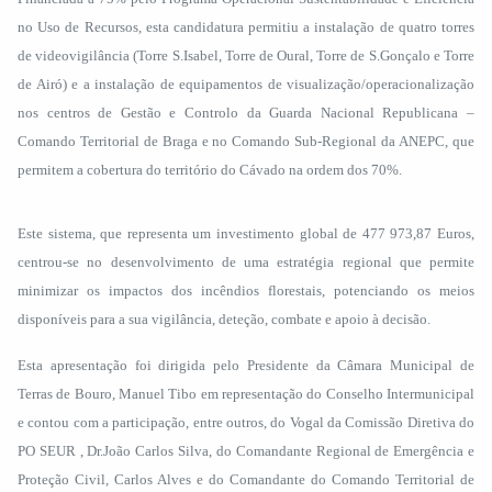
no Uso de Recursos, esta candidatura permitiu a instalação de quatro torres
de videovigilância (Torre S.Isabel, Torre de Oural, Torre de S.Gonçalo e Torre
de Airó) e a instalação de equipamentos de visualização/operacionalização
nos centros de Gestão e Controlo da Guarda Nacional Republicana –
Comando Territorial de Braga e no Comando Sub-Regional da ANEPC, que
permitem a cobertura do território do Cávado na ordem dos 70%.
Este sistema, que representa um investimento global de 477 973,87 Euros,
centrou-se no desenvolvimento de uma estratégia regional que permite
minimizar os impactos dos incêndios florestais, potenciando os meios
disponíveis para a sua vigilância, deteção, combate e apoio à decisão.
Esta apresentação foi dirigida pelo Presidente da Câmara Municipal de
Terras de Bouro, Manuel Tibo em representação do Conselho Intermunicipal
e contou com a participação, entre outros, do Vogal da Comissão Diretiva do
PO SEUR , Dr.João Carlos Silva, do Comandante Regional de Emergência e
Proteção Civil, Carlos Alves e do Comandante do Comando Territorial de