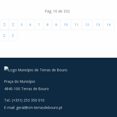
Pág. 10 de 332
5
6
7
8
9
10
11
12
13
14
Praça do Município
4840-100 Terras de Bouro
Tel.: (+351) 253 350 010
E-mail:
geral@cm-terrasdebouro.pt