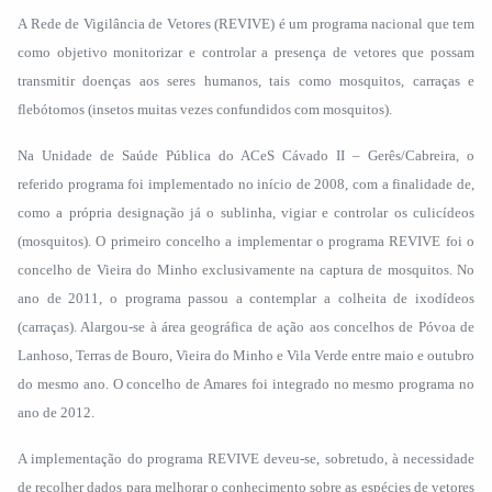
A Rede de Vigilância de Vetores (REVIVE) é um programa nacional que tem
como objetivo monitorizar e controlar a presença de vetores que possam
transmitir doenças aos seres humanos, tais como mosquitos, carraças e
flebótomos (insetos muitas vezes confundidos com mosquitos).
Na Unidade de Saúde Pública do ACeS Cávado II – Gerês/Cabreira, o
referido programa foi implementado no início de 2008, com a finalidade de,
como a própria designação já o sublinha, vigiar e controlar os culicídeos
(mosquitos). O primeiro concelho a implementar o programa REVIVE foi o
concelho de Vieira do Minho exclusivamente na captura de mosquitos. No
ano de 2011, o programa passou a contemplar a colheita de ixodídeos
(carraças). Alargou-se à área geográfica de ação aos concelhos de Póvoa de
Lanhoso, Terras de Bouro, Vieira do Minho e Vila Verde entre maio e outubro
do mesmo ano. O concelho de Amares foi integrado no mesmo programa no
ano de 2012.
A implementação do programa REVIVE deveu-se, sobretudo, à necessidade
de recolher dados para melhorar o conhecimento sobre as espécies de vetores