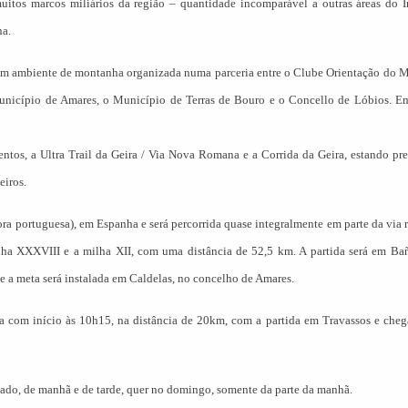
 muitos marcos miliários da região – quantidade incomparável a outras áreas do 
na.
l em ambiente de montanha organizada numa parceria entre o Clube Orientação do 
Município de Amares, o Município de Terras de Bouro e o Concello de Lóbios. 
os, a Ultra Trail da Geira / Via Nova Romana e a Corrida da Geira, estando pre
eiros.
ora portuguesa), em Espanha e será percorrida quase integralmente em parte da via
ilha XXXVIII e a milha XII, com uma distância de 52,5 km. A partida será em Ba
e a meta será instalada em Caldelas, no concelho de Amares.
a com início às 10h15, na distância de 20km, com a partida em Travassos e che
bado, de manhã e de tarde, quer no domingo, somente da parte da manhã.