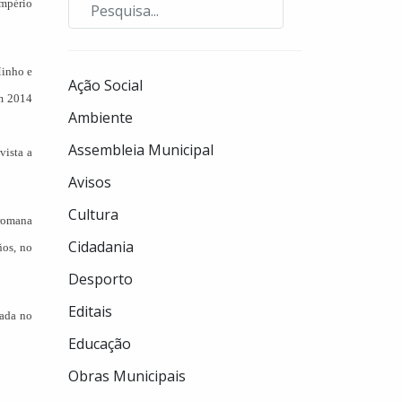
Império
Minho e
Ação Social
Em 2014
Ambiente
Assembleia Municipal
vista a
Avisos
Cultura
 romana
Cidadania
ños, no
Desporto
Editais
gada no
Educação
Obras Municipais