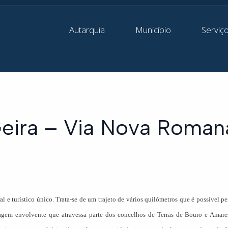
Autarquia
Município
Serviç
a Geira – Via Nova Roman
 e turístico único. Trata-se de um trajeto de vários quilómetros que é possível per
sagem envolvente que atravessa parte dos concelhos de Terras de Bouro e Amare