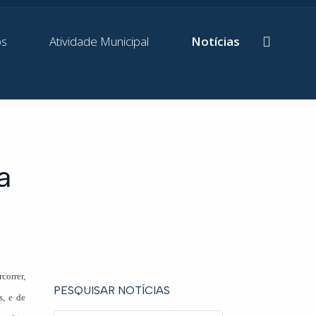
os
Atividade Municipal
Notícias
a
correr,
PESQUISAR NOTÍCIAS
s, e de