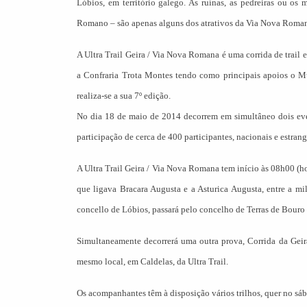
Lóbios, em território galego. As ruínas, as pedreiras ou os
Romano – são apenas alguns dos atrativos da Via Nova Roma
A Ultra Trail Geira / Via Nova Romana é uma corrida de trai
a Confraria Trota Montes tendo como principais apoios o 
realiza-se a sua 7º edição.
No dia 18 de maio de 2014 decorrem em simultâneo dois event
participação de cerca de 400 participantes, nacionais e estrang
A Ultra Trail Geira / Via Nova Romana tem início às 08h00 (h
que ligava Bracara Augusta e a Asturica Augusta, entre a m
concello de Lóbios, passará pelo concelho de Terras de Bouro 
Simultaneamente decorrerá uma outra prova, Corrida da Geir
mesmo local, em Caldelas, da Ultra Trail.
Os acompanhantes têm à disposição vários trilhos, quer no sá