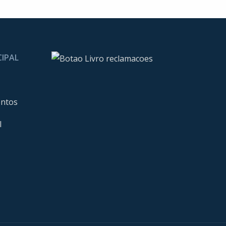
CIPAL
entos
l